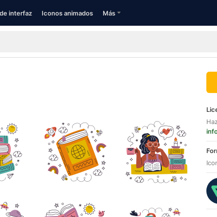
de interfaz
Iconos animados
Más
Lic
Haz
inf
For
Ico