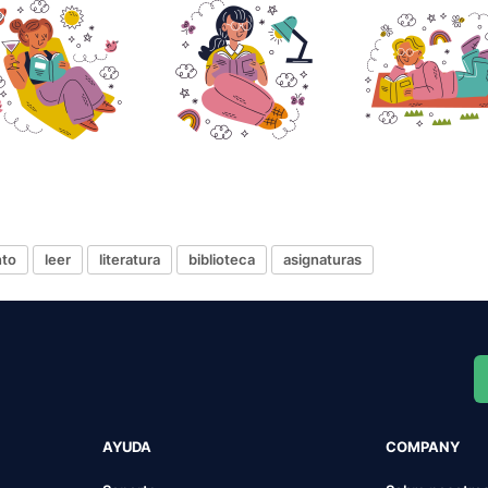
nto
leer
literatura
biblioteca
asignaturas
AYUDA
COMPANY