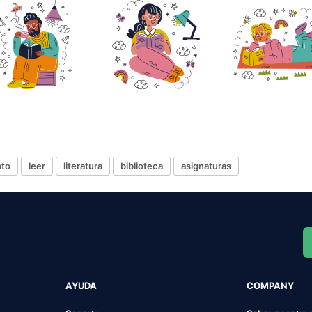
nto
leer
literatura
biblioteca
asignaturas
AYUDA
COMPANY