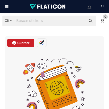
0
Guardar