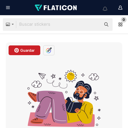
0
Guardar