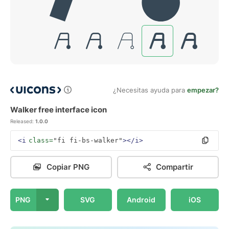
¿Necesitas ayuda para
empezar?
Walker free interface icon
Released:
1.0.0
<i
class=
"fi fi-bs-walker"
></i>
Copiar PNG
Compartir
PNG
SVG
Android
iOS