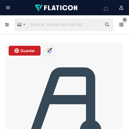
0
Guardar