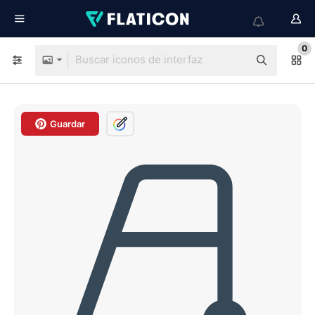
0
Guardar