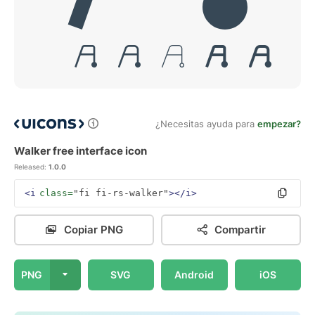
¿Necesitas ayuda para
empezar?
Walker free interface icon
Released:
1.0.0
<i
class=
"fi fi-rs-walker"
></i>
Copiar PNG
Compartir
PNG
SVG
Android
iOS