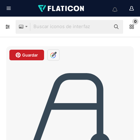
0
Guardar