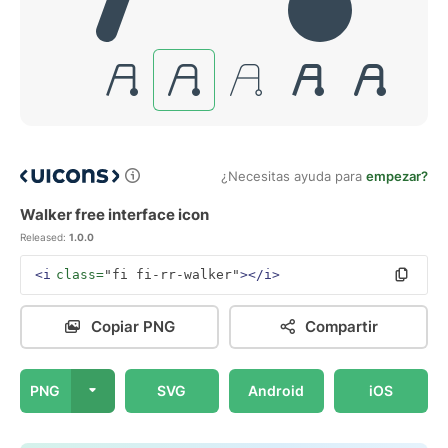
¿Necesitas ayuda para
empezar?
Walker free interface icon
Released:
1.0.0
<i
class=
"fi fi-rr-walker"
></i>
Copiar PNG
Compartir
PNG
SVG
Android
iOS