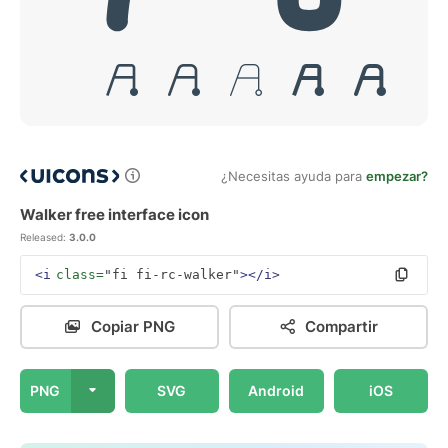
¿Necesitas ayuda para
empezar?
Walker free interface icon
Released:
3.0.0
<i
class=
"fi fi-rc-walker"
></i>
Copiar PNG
Compartir
PNG
SVG
Android
iOS