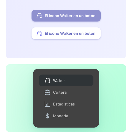
El icono Walker en un botón
El icono Walker en un botón
Walker
Cartera
Estadísticas
Moneda