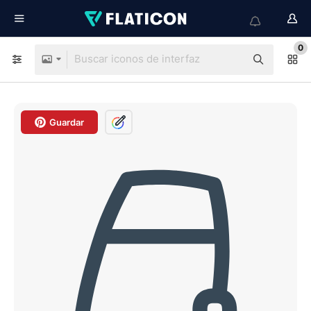
0
Guardar