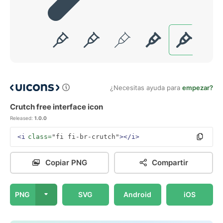
¿Necesitas ayuda para
empezar?
Crutch free interface icon
Released:
1.0.0
<i
class=
"fi fi-br-crutch"
></i>
Copiar PNG
Compartir
PNG
SVG
Android
iOS