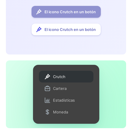
El icono Crutch en un botón
El icono Crutch en un botón
Crutch
Cartera
Estadísticas
Moneda