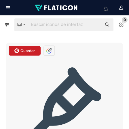
0
Guardar