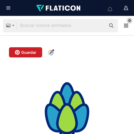
0
Guardar