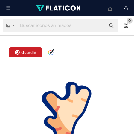
0
Guardar