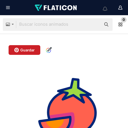
0
Guardar