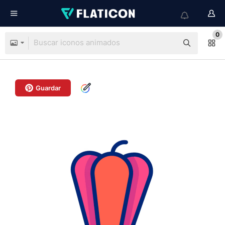
0
Guardar