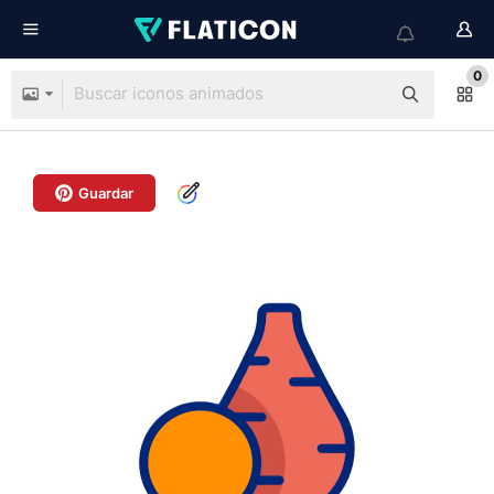
0
Guardar