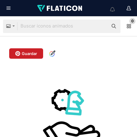
0
Guardar