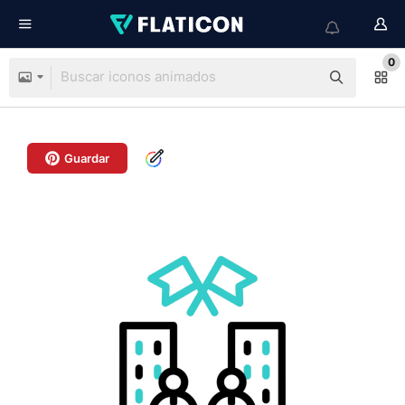
0
Guardar