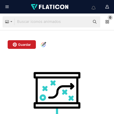
0
Guardar