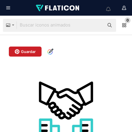
0
Guardar