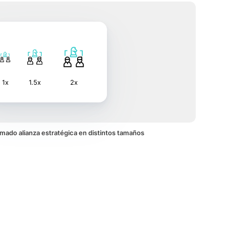
1x
1.5x
2x
nimado alianza estratégica en distintos tamaños