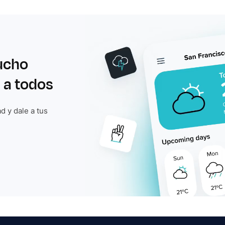
ucho
 a todos
d y dale a tus