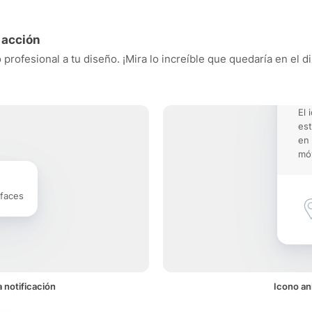
 acción
 profesional a tu diseño. ¡Mira lo increíble que quedaría en el 
El 
est
en 
móv
rfaces
 notificación
Icono an