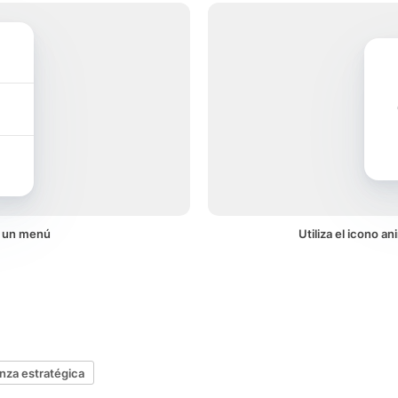
n un menú
Utiliza el icono a
anza estratégica