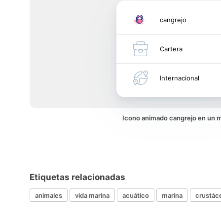
cangrejo
Cartera
Internacional
Icono animado cangrejo en un 
Etiquetas relacionadas
animales
vida marina
acuático
marina
crustác