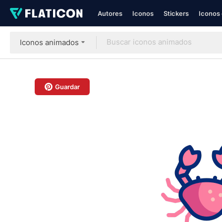
Autores
Iconos
Stickers
Iconos 
Iconos animados
Guardar