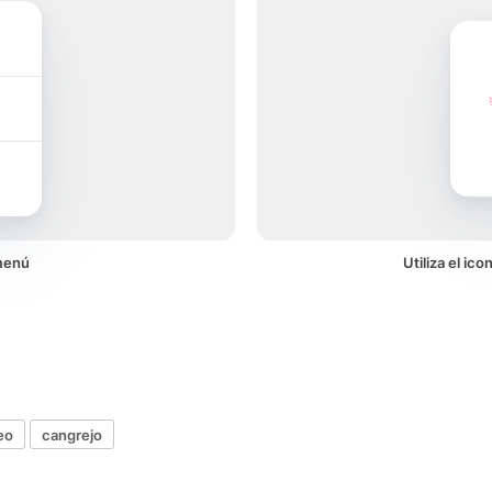
menú
Utiliza el ic
eo
cangrejo