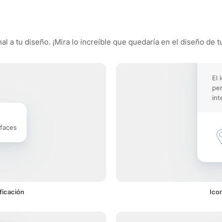
l a tu diseño. ¡Mira lo increíble que quedaría en el diseño de t
El 
pe
int
rfaces
ficación
Ico