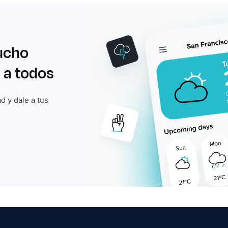
ucho
 a todos
d y dale a tus