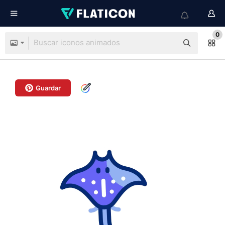
0
Guardar