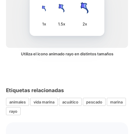
1x
1.5x
2x
Utiliza el icono animado rayo en distintos tamaños
Etiquetas relacionadas
animales
vida marina
acuático
pescado
marina
rayo