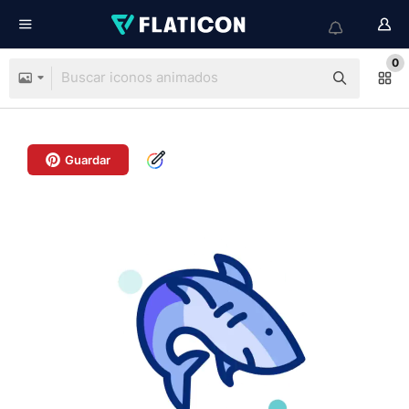
0
Guardar