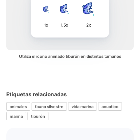
1x
1.5x
2x
Utiliza el icono animado tiburón en distintos tamaños
Etiquetas relacionadas
animales
fauna silvestre
vida marina
acuático
marina
tiburón