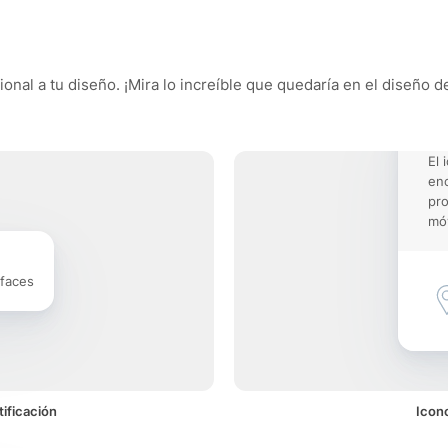
nal a tu diseño. ¡Mira lo increíble que quedaría en el diseño d
El 
enc
pro
móv
rfaces
ificación
Icon