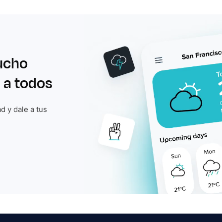
ucho
 a todos
d y dale a tus