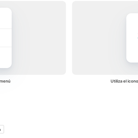
 menú
Utiliza el ico
a