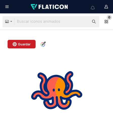
0
Guardar