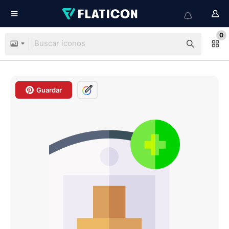
0
Guardar