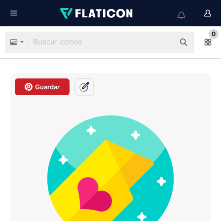
0
Guardar