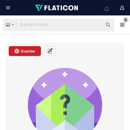
0
Guardar