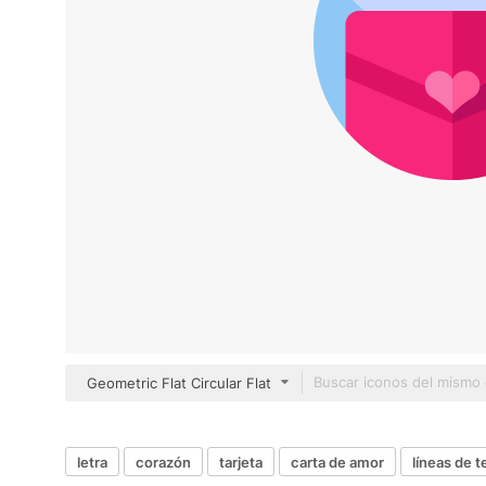
Geometric Flat Circular Flat
letra
corazón
tarjeta
carta de amor
líneas de t