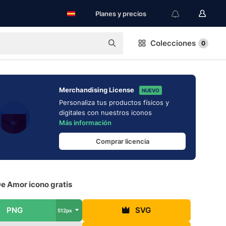
Planes y precios
Colecciones
0
Merchandising License
NUEVO
Personaliza tus productos físicos y
digitales con nuestros iconos
Más información
Comprar licencia
e Amor icono gratis
PNG
SVG
512px