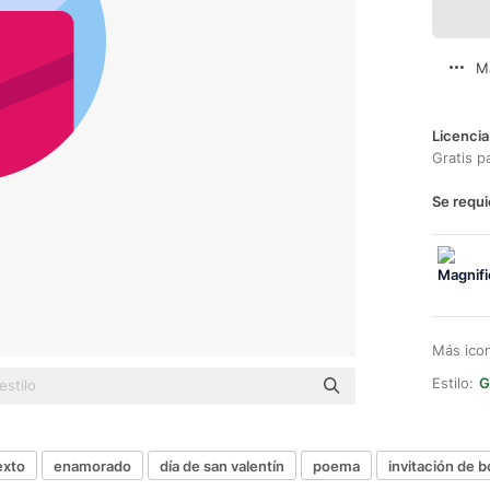
M
Licencia
Gratis p
Se requi
Más ico
Estilo:
G
exto
enamorado
día de san valentín
poema
invitación de 