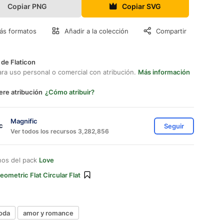
Copiar PNG
Copiar SVG
ás formatos
Añadir a la colección
Compartir
 de Flaticon
ara uso personal o comercial con atribución.
Más información
ere atribución
¿Cómo atribuir?
Magnific
Seguir
Ver todos los recursos 3,282,856
nos del pack
Love
eometric Flat Circular Flat
boda
amor y romance