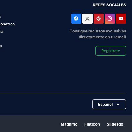
REDES SOCIALES
s
nosotros
Consigue recursos exclusivos
ia
directamente en tu email
os
Regístrate
Español
Magnific
Flaticon
Slidesgo