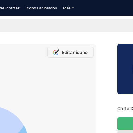
de interfaz
Iconos animados
Más
Editar icono
Carta D