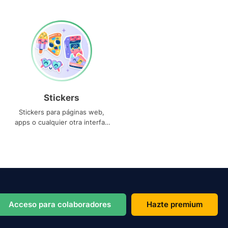
Stickers
Stickers para páginas web,
apps o cualquier otra interfaz
que necesites
Acceso para colaboradores
Hazte premium