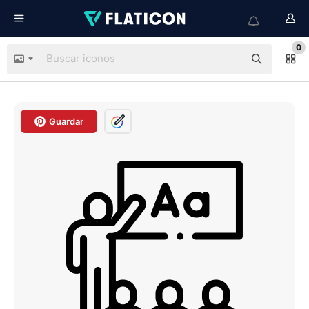
0
Guardar