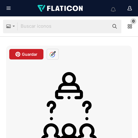
0
Guardar