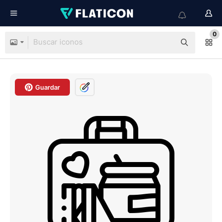
0
Guardar