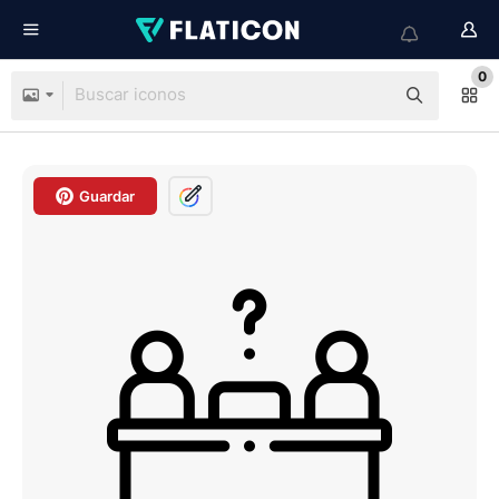
0
Guardar