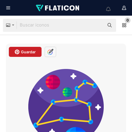
0
Guardar