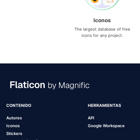
Iconos
The largest database of free
icons for any project.
CONTENIDO
HERRAMIENTAS
Autores
API
Iconos
Google Workspace
Stickers