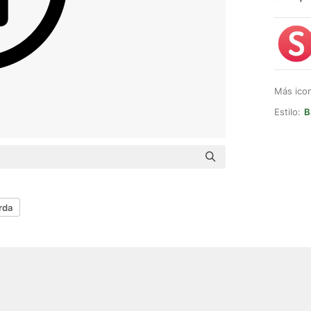
Más ico
Estilo:
B
rda