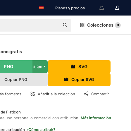
Planes y precios
Colecciones
0
cono gratis
PNG
SVG
512px
Copiar PNG
Copiar SVG
ás formatos
Añadir a la colección
Compartir
 de Flaticon
ara uso personal o comercial con atribución.
Más información
ere atribución
¿Cómo atribuir?