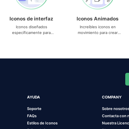
Iconos de interfaz
Iconos Animados
Iconos diseñados
Increíbles iconos en
específicamente para
movimiento para crear
interfaces
proyectos dinámicos
AYUDA
COMPANY
Soporte
Sobre nosotro
FAQs
Contacta con 
Estilos de Iconos
Nuestra Licenc