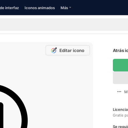
de interfaz
Iconos animados
Más
Editar icono
Atrás i
M
Licencia
Gratis p
Se requi