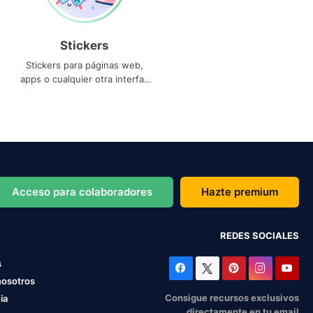
Stickers
Stickers para páginas web,
apps o cualquier otra interfaz
que necesites
Acceso para colaboradores
Hazte premium
REDES SOCIALES
s
nosotros
Consigue recursos exclusivos
ia
directamente en tu email