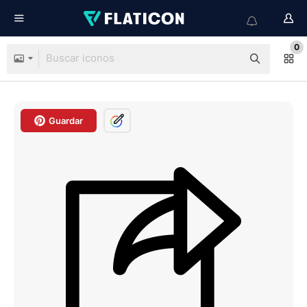
0
Guardar