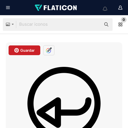
0
Guardar