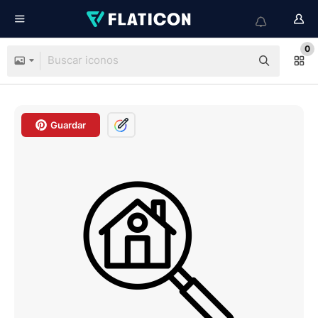
0
Guardar