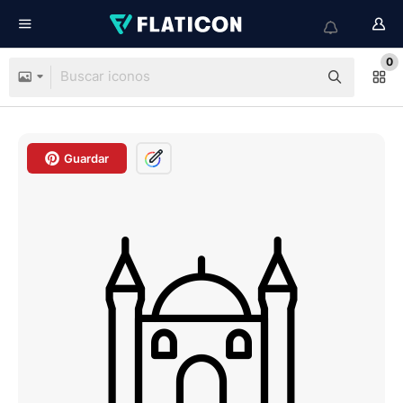
0
Guardar