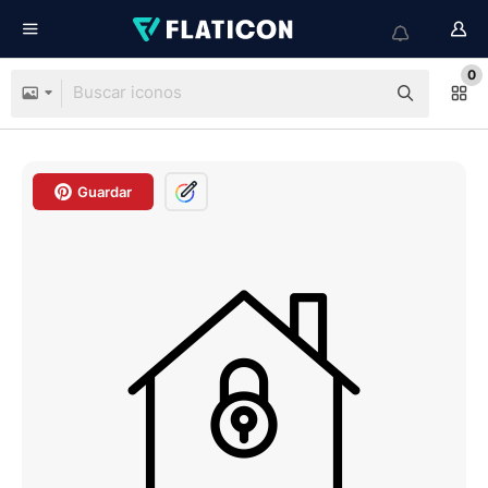
0
Guardar