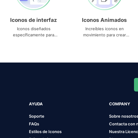
Iconos de interfaz
Iconos Animados
Iconos diseñados
Increíbles iconos en
específicamente para
movimiento para crear
interfaces
proyectos dinámicos
AYUDA
COMPANY
Soporte
Sobre nosotro
FAQs
Contacta con 
Estilos de Iconos
Nuestra Licenc