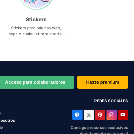
Stickers
Stickers para páginas web,
apps o cualquier otra interfaz
que necesites
Acceso para colaboradores
Hazte premium
REDES SOCIALES
s
nosotros
Consigue recursos exclusivos
ia
directamente en tu email