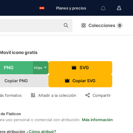
Planes y precios
Colecciones
0
ovil icono gratis
PNG
SVG
512px
Copiar PNG
Copiar SVG
ás formatos
Añadir a la colección
Compartir
 de Flaticon
ara uso personal o comercial con atribución.
Más información
ere atribución
¿Cómo atribuir?