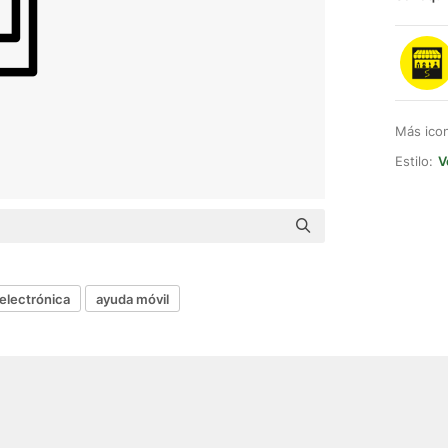
Más ico
Estilo:
V
electrónica
ayuda móvil