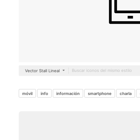
Vector Stall Lineal
móvil
info
información
smartphone
charla