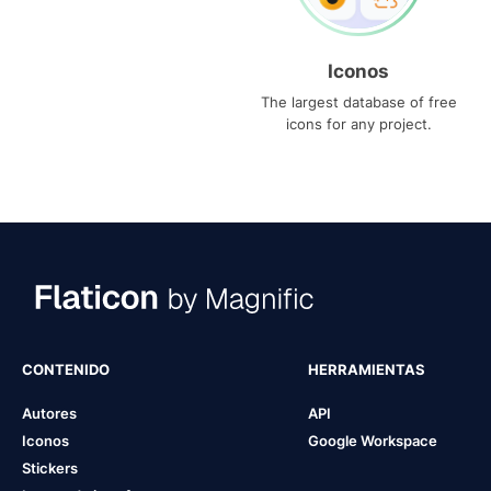
Iconos
The largest database of free
icons for any project.
CONTENIDO
HERRAMIENTAS
Autores
API
Iconos
Google Workspace
Stickers