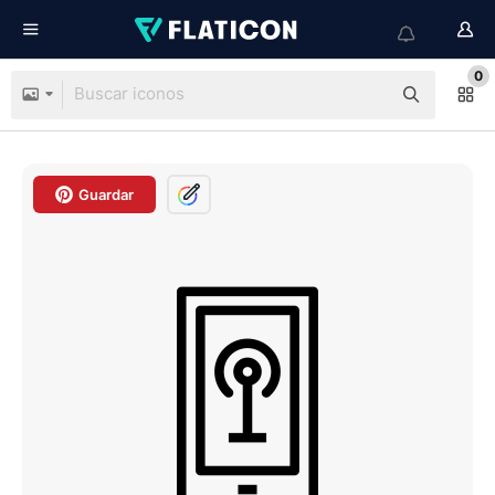
0
Guardar