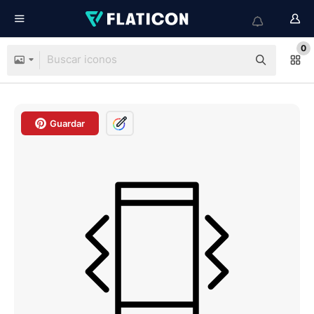
0
Guardar