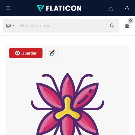
0
Guardar