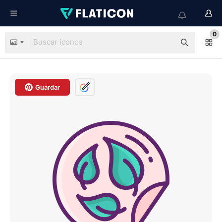
0
Guardar