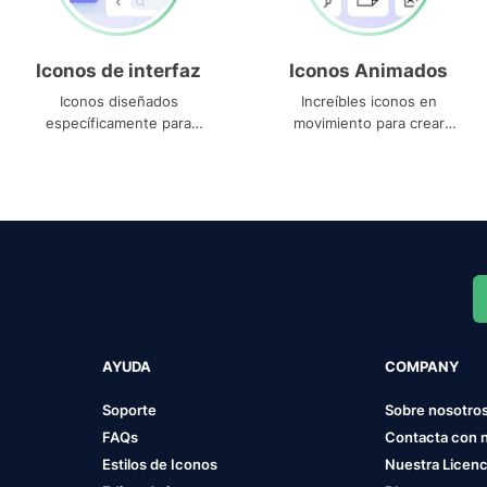
Iconos de interfaz
Iconos Animados
Iconos diseñados
Increíbles iconos en
específicamente para
movimiento para crear
interfaces
proyectos dinámicos
AYUDA
COMPANY
Soporte
Sobre nosotro
FAQs
Contacta con 
Estilos de Iconos
Nuestra Licenc