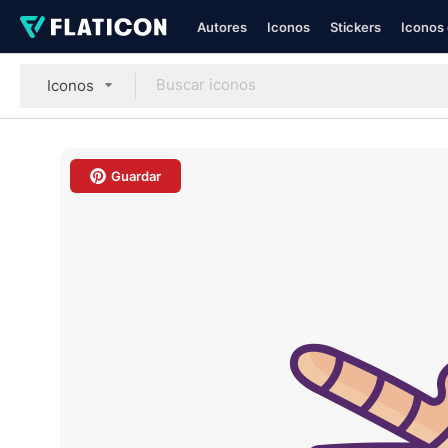
Autores
Iconos
Stickers
Iconos 
Iconos
Guardar