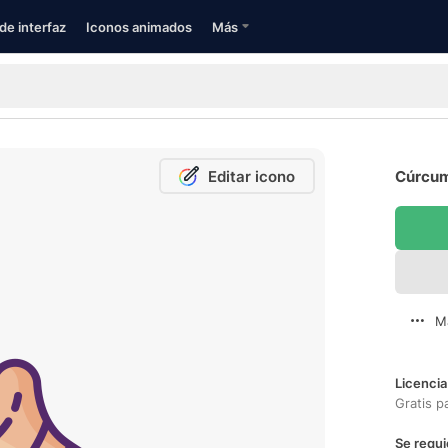
de interfaz
Iconos animados
Más
Editar icono
Cúrcum
M
Licencia
Gratis p
Se requi