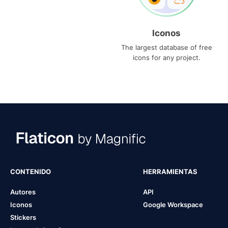
Iconos
The largest database of free
icons for any project.
CONTENIDO
HERRAMIENTAS
Autores
API
Iconos
Google Workspace
Stickers