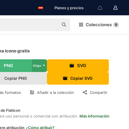
Planes y precios
Colecciones
0
a icono gratis
PNG
SVG
512px
Copiar PNG
Copiar SVG
ás formatos
Añadir a la colección
Compartir
 de Flaticon
ara uso personal o comercial con atribución.
Más información
ere atribución
¿Cómo atribuir?