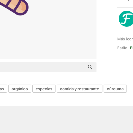
Más ico
Estilo:
F
as
orgánico
especias
comida y restaurante
cúrcuma