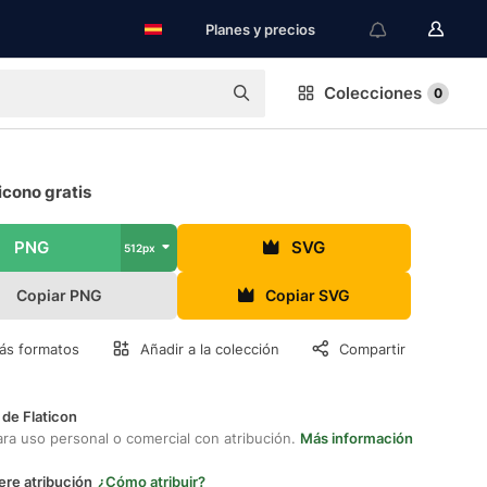
Planes y precios
Colecciones
0
icono gratis
PNG
SVG
512px
Copiar PNG
Copiar SVG
ás formatos
Añadir a la colección
Compartir
 de Flaticon
ara uso personal o comercial con atribución.
Más información
ere atribución
¿Cómo atribuir?