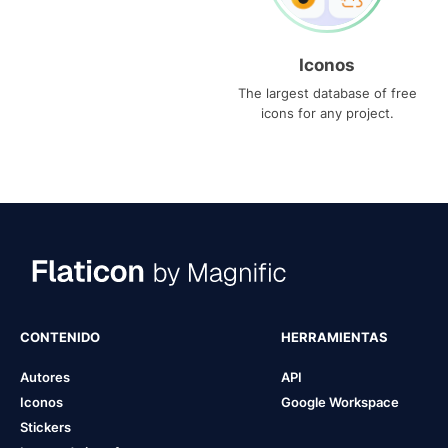
Iconos
The largest database of free
icons for any project.
CONTENIDO
HERRAMIENTAS
Autores
API
Iconos
Google Workspace
Stickers