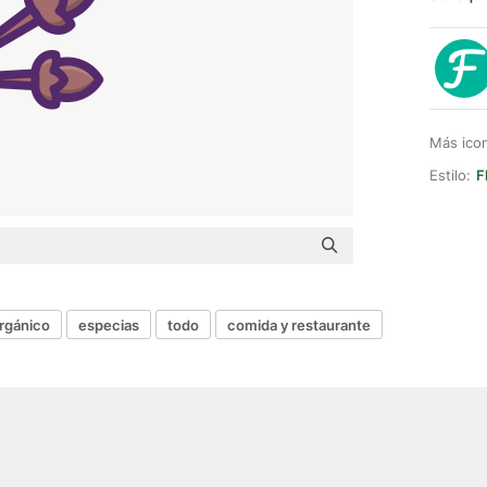
Más ico
Estilo:
F
rgánico
especias
todo
comida y restaurante