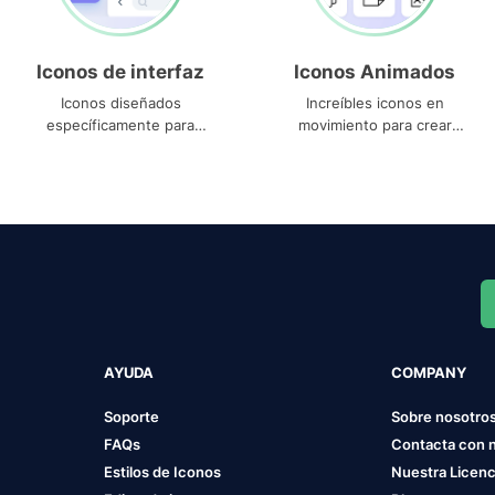
Iconos de interfaz
Iconos Animados
Iconos diseñados
Increíbles iconos en
específicamente para
movimiento para crear
interfaces
proyectos dinámicos
AYUDA
COMPANY
Soporte
Sobre nosotro
FAQs
Contacta con 
Estilos de Iconos
Nuestra Licenc