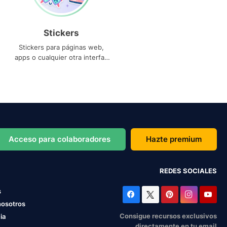
Stickers
Stickers para páginas web,
apps o cualquier otra interfaz
que necesites
Acceso para colaboradores
Hazte premium
REDES SOCIALES
s
nosotros
Consigue recursos exclusivos
ia
directamente en tu email