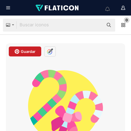
0
Guardar