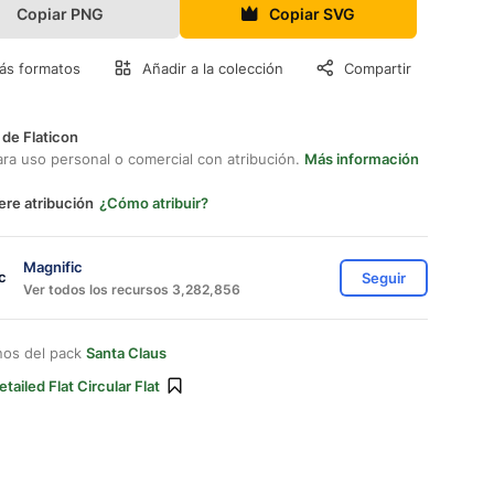
Copiar PNG
Copiar SVG
ás formatos
Añadir a la colección
Compartir
 de Flaticon
ara uso personal o comercial con atribución.
Más información
ere atribución
¿Cómo atribuir?
Magnific
Seguir
Ver todos los recursos 3,282,856
nos del pack
Santa Claus
etailed Flat Circular Flat