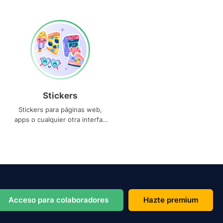
Stickers
Stickers para páginas web,
apps o cualquier otra interfaz
que necesites
Acceso para colaboradores
Hazte premium