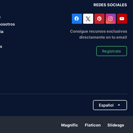
REDES SOCIALES
s
nosotros
Consigue recursos exclusivos
ia
directamente en tu email
os
Regístrate
Español
Magnific
Flaticon
Slidesgo