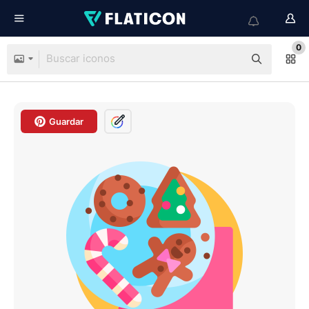
0
Guardar